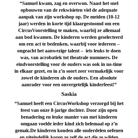
“Samuel kwam, zag en overwon. Naast het snel
opbouwen van de rekwisieten viel de adequate
aanpak van zijn workshop op.
De meiden (10-12
jaar) werden in korte tijd klaargestoomd om een
CircusVoorstelling te maken, waarbij ze allemaal
aan bod kwamen. De kinderen werden geselecteerd
om een act te bedenken, waarbij voor iedereen –
ongeacht het aanwezige talent – iets leuks te doen
was, van acrobatiek tot theatrale nummers. De
eindvoorstelling voor de ouders was ook in no-time
in elkaar gezet, en in z’n soort zeer vermakelijk voor
zowel de kinderen als de ouders. Een absolute
aanrader voor een onvergetelijk kinderfeest!”
Saskia
“Samuel heeft een CircusWorkshop verzorgd bij het
feest van onze 8-jarige dochter. Door zijn open
benadering en leuke manier van met kinderen
omgaan voelde ieder kind zich helemaal op z’n
gemak.
De kinderen konden alle onderdelen oefenen
en uiteindelijk kozen ze zelf de act die ze wilden