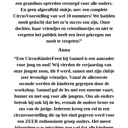
een grandioos optreden verzorgd voor alle ouders.
En geen afgeraffeld stukje, nee: een complete
CircusVoorstelling van wel 10 nummers! We hadden
nooit gedacht dat het zo’n succes zou zijn. Onze
dochter, haar vriendjes en vriendinnetjes en niet te
vergeten het publiek heeft een feest gekregen om
nooit te vergeten!”
Anna
“Een CircusKinderFeest bij Samuel is een aanrader
voor jong en oud! Wij vierden de verjaardag van
onze jongste zoon, die 9 werd, samen met zijn clubje
zeer levendige vriendjes. Vanaf de allereerste
seconde werden de kinderen gegrepen door de
workshop. Samuel gaf de les met een enorme vaart,
humor en met oog voor alle jongens. Ons als ouders
betrok hij ook bij de les, evenals de oudere broer en
zus van de jarige. Iedereen kreeg een rol in een
circusvoorstelling die op het eind gegeven werd voor
een ZEER enthousiaste groep ouders. Het meest
bijzondere was misschien nog wel dat alle kinderen