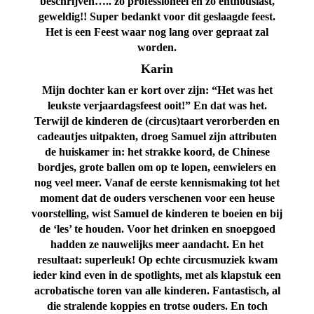
beschrijven….. zo professioneel en zo enthousiast,
geweldig!! Super bedankt voor dit geslaagde feest.
Het is een Feest waar nog lang over gepraat zal
worden.
Karin
Mijn dochter kan er kort over zijn: “Het was het
leukste verjaardagsfeest ooit!” En dat was het.
Terwijl de kinderen de (circus)taart verorberden en
cadeautjes uitpakten, droeg Samuel zijn attributen
de huiskamer in: het strakke koord, de Chinese
bordjes, grote ballen om op te lopen, eenwielers en
nog veel meer. Vanaf de eerste kennismaking tot het
moment dat de ouders verschenen voor een heuse
voorstelling, wist Samuel de kinderen te boeien en bij
de ‘les’ te houden.
Voor het drinken en snoepgoed
hadden ze nauwelijks meer aandacht. En het
resultaat: superleuk! Op echte circusmuziek kwam
ieder kind even in de spotlights, met als klapstuk een
acrobatische toren van alle kinderen. Fantastisch, al
die stralende koppies en trotse ouders. En toch