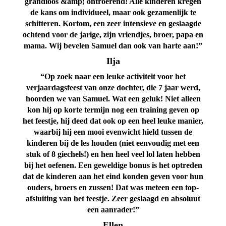
grandioos &amp; ontroerend! Alle kinderen kregen
de kans om individueel, maar ook gezamenlijk te
schitteren. Kortom, een zeer intensieve en geslaagde
ochtend voor de jarige, zijn vriendjes, broer, papa en
mama. Wij bevelen Samuel dan ook van harte aan!”
Ilja
“Op zoek naar een leuke activiteit voor het
verjaardagsfeest van onze dochter, die 7 jaar werd,
hoorden we van Samuel. Wat een geluk! Niet alleen
kon hij op korte termijn nog een training geven op
het feestje, hij deed dat ook op een heel leuke manier,
waarbij hij een mooi evenwicht hield tussen de
kinderen bij de les houden (niet eenvoudig met een
stuk of 8 giechels!) en hen heel veel lol laten hebben
bij het oefenen. Een geweldige bonus is het optreden
dat de kinderen aan het eind konden geven voor hun
ouders, broers en zussen! Dat was meteen een top-
afsluiting van het feestje. Zeer geslaagd en absoluut
een aanrader!”
Ellen