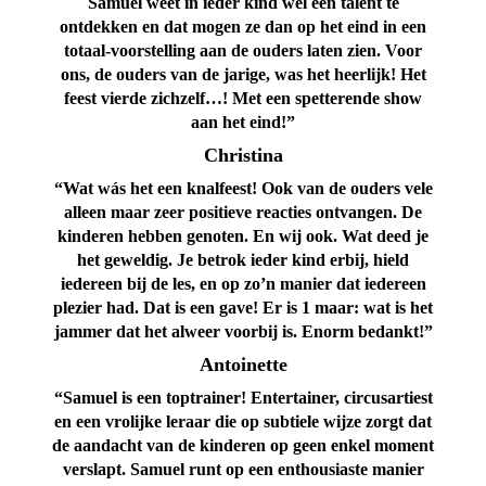
Samuel weet in ieder kind wel een talent te
ontdekken en dat mogen ze dan op het eind in een
totaal-voorstelling aan de ouders laten zien. Voor
ons, de ouders van de jarige, was het heerlijk! Het
feest vierde zichzelf…! Met een spetterende show
aan het eind!”
Christina
“Wat wás het een knalfeest! Ook van de ouders vele
alleen maar zeer positieve reacties ontvangen. De
kinderen hebben genoten. En wij ook. Wat deed je
het geweldig. Je betrok ieder kind erbij, hield
iedereen bij de les, en op zo’n manier dat iedereen
plezier had. Dat is een gave! Er is 1 maar: wat is het
jammer dat het alweer voorbij is. Enorm bedankt!”
Antoinette
“Samuel is een toptrainer! Entertainer, circusartiest
en een vrolijke leraar die op subtiele wijze zorgt dat
de aandacht van de kinderen op geen enkel moment
verslapt. Samuel runt op een enthousiaste manier