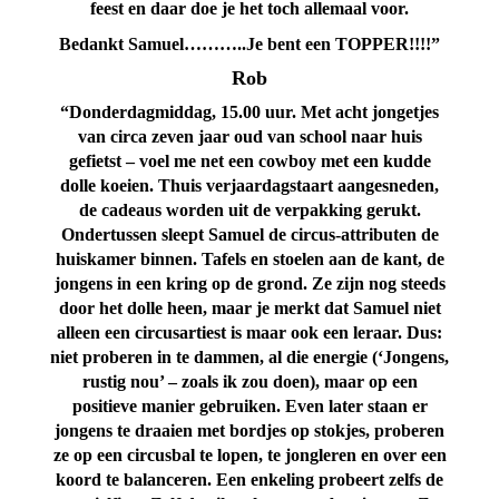
feest en daar doe je het toch allemaal voor.
Bedankt Samuel………..Je bent een TOPPER!!!!”
Rob
“Donderdagmiddag, 15.00 uur. Met acht jongetjes
van circa zeven jaar oud van school naar huis
gefietst – voel me net een cowboy met een kudde
dolle koeien. Thuis verjaardagstaart aangesneden,
de cadeaus worden uit de verpakking gerukt.
Ondertussen sleept Samuel de circus-attributen de
huiskamer binnen. Tafels en stoelen aan de kant, de
jongens in een kring op de grond. Ze zijn nog steeds
door het dolle heen, maar je merkt dat Samuel niet
alleen een circusartiest is maar ook een leraar. Dus:
niet proberen in te dammen, al die energie (‘Jongens,
rustig nou’ – zoals ik zou doen), maar op een
positieve manier gebruiken. Even later staan er
jongens te draaien met bordjes op stokjes, proberen
ze op een circusbal te lopen, te jongleren en over een
koord te balanceren.
Een enkeling probeert zelfs de