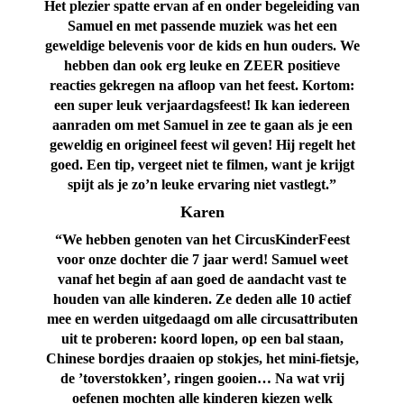
Het plezier spatte ervan af en onder begeleiding van
Samuel en met passende muziek was het een
geweldige belevenis voor de kids en hun ouders. We
hebben dan ook erg leuke en ZEER positieve
reacties gekregen na afloop van het feest. Kortom:
een super leuk verjaardagsfeest! Ik kan iedereen
aanraden om met Samuel in zee te gaan als je een
geweldig en origineel feest wil geven! Hij regelt het
goed. Een tip, vergeet niet te filmen, want je krijgt
spijt als je zo’n leuke ervaring niet vastlegt.”
Karen
“We hebben genoten van het CircusKinderFeest
voor onze dochter die 7 jaar werd! Samuel weet
vanaf het begin af aan goed de aandacht vast te
houden van alle kinderen. Ze deden alle 10 actief
mee en werden uitgedaagd om alle circusattributen
uit te proberen: koord lopen, op een bal staan,
Chinese bordjes draaien op stokjes, het mini-fietsje,
de ’toverstokken’, ringen gooien… Na wat vrij
oefenen mochten alle kinderen kiezen welk