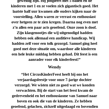
geweldig zijn. Hij jongleert met 5 ballen en de
kinderen met 1 en ze voelen zich gigantisch goed. Het
laatste half uur kwamen alle ouders kijken naar de
voorstelling. Allen waren ze verrast en enthousiast
over hetgeen ze te zien kregen.
Daarna nog even met
z’n allen een paar acts geoefend. Onze zoon is doof.
Zijn klasgenootjes die wij uitgenodigd hadden
hebben ook allemaal een auditieve handicap. Wij
hadden zelf voor een tolk gezorgd. Samuel ging heel
goed met deze situatie om, waardoor alle kinderen
een hele leuke middag hebben gehad. Dit feest is een
aanrader voor elk kinderfeest!”
Wendy
“Het CircusKinderFeest heeft bij ons het
verjaardagsfeestje voor onze 7-jarige dochter
verzorgd. We wisten niet zo goed wat we konden
verwachten. Bij de start van het feest kwam de
gedrevenheid en het enthousiasme van Samuel naar
boven en ook die van de kinderen. Ze hebben
geoefend, gelachen, zichzelf uitgedaagd en bovendien