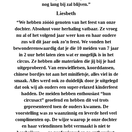
nog lang bij zal blijven.”
Liesbeth
“We hebben zóóóó genoten van het feest van onze
dochter. Absoluut voor herhaling vatbaar. Ze vroeg
nu al of het volgend jaar weer kon en haar oudere
zus wil dit jaar ook zo’n feest. We vonden het
bewonderenswaardig dat je die 10 meiden van 7 jaar
in 2 uur hebt laten zien wat er mogelijk is in het
circus.
Ze hebben alle materialen die jij bij je had
uitgeprobeerd. Van eenwielfietsen, koorddansen,
chinese bordjes tot aan het minifietsje, alles viel in de
smaak. Alles werd ook zo duidelijk door je uitgelegd
dat ook wij als ouders een super-relaxed kinderfeest
hadden. De meiden hebben enthousiast “hun
circusact” geoefend en hebben dit vol trots
gepresenteerd toen de ouders kwamen. De
voorstelling was zo waanzinnig en leverde heel veel
complimenten op. De wijze waarop je onze dochter
en haar vriendinnen hebt vermaakt is niet te