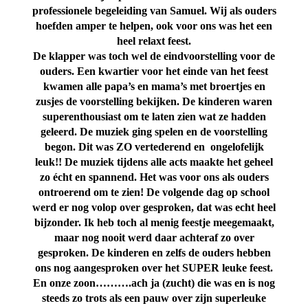
professionele begeleiding van Samuel. Wij als ouders
hoefden amper te helpen, ook voor ons was het een
heel relaxt feest.
De klapper was toch wel de eindvoorstelling voor de
ouders. Een kwartier voor het einde van het feest
kwamen alle papa’s en mama’s met broertjes en
zusjes de voorstelling bekijken. De kinderen waren
superenthousiast om te laten zien wat ze hadden
geleerd. De muziek ging spelen en de voorstelling
begon. Dit was ZO vertederend en ongelofelijk
leuk!! De muziek tijdens alle acts maakte het geheel
zo écht en spannend. Het was voor ons als ouders
ontroerend om te zien! De volgende dag op school
werd er nog volop over gesproken, dat was echt heel
bijzonder. Ik heb toch al menig feestje meegemaakt,
maar nog nooit werd daar achteraf zo over
gesproken. De kinderen en zelfs de ouders hebben
ons nog aangesproken over het SUPER leuke feest.
En onze zoon……….ach ja (zucht) die was en is nog
steeds zo trots als een pauw over zijn superleuke