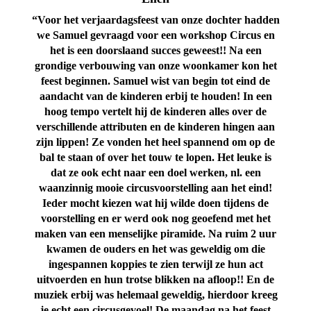
“Voor het verjaardagsfeest van onze dochter hadden
we Samuel gevraagd voor een workshop Circus en
het is een doorslaand succes geweest!! Na een
grondige verbouwing van onze woonkamer kon het
feest beginnen. Samuel wist van begin tot eind de
aandacht van de kinderen erbij te houden! In een
hoog tempo vertelt hij de kinderen alles over de
verschillende attributen en de kinderen hingen aan
zijn lippen! Ze vonden het heel spannend om op de
bal te staan of over het touw te lopen. Het leuke is
dat ze ook echt naar een doel werken, nl. een
waanzinnig mooie circusvoorstelling aan het eind!
Ieder mocht kiezen wat hij wilde doen tijdens de
voorstelling en er werd ook nog geoefend met het
maken van een menselijke piramide. Na ruim 2 uur
kwamen de ouders en het was geweldig om die
ingespannen koppies te zien terwijl ze hun act
uitvoerden en hun trotse blikken na afloop!! En de
muziek erbij was helemaal geweldig, hierdoor kreeg
je echt een circusgevoel! De maandag na het feest