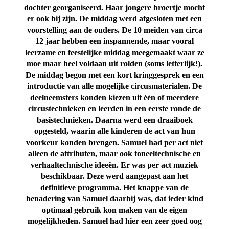
dochter georganiseerd. Haar jongere broertje mocht
er ook bij zijn. De middag werd afgesloten met een
voorstelling aan de ouders. De 10 meiden van circa
12 jaar hebben een inspannende, maar vooral
leerzame en feestelijke middag meegemaakt waar ze
moe maar heel voldaan uit rolden (soms letterlijk!).
De middag begon met een kort kringgesprek en een
introductie van alle mogelijke circusmaterialen. De
deelneemsters konden kiezen uit één of meerdere
circustechnieken en leerden in een eerste ronde de
basistechnieken. Daarna werd een draaiboek
opgesteld, waarin alle kinderen de act van hun
voorkeur konden brengen. Samuel had per act niet
alleen de attributen, maar ook toneeltechnische en
verhaaltechnische ideeën. Er was per act muziek
beschikbaar. Deze werd aangepast aan het
definitieve programma. Het knappe van de
benadering van Samuel daarbij was, dat ieder kind
optimaal gebruik kon maken van de eigen
mogelijkheden. Samuel had hier een zeer goed oog