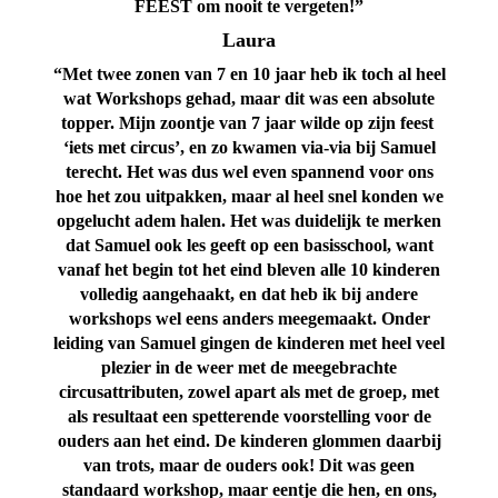
FEEST om nooit te vergeten!”
Laura
“Met twee zonen van 7 en 10 jaar heb ik toch al heel
wat Workshops gehad, maar dit was een absolute
topper. Mijn zoontje van 7 jaar wilde op zijn feest
‘iets met circus’, en zo kwamen via-via bij Samuel
terecht. Het was dus wel even spannend voor ons
hoe het zou uitpakken, maar al heel snel konden we
opgelucht adem halen. Het was duidelijk te merken
dat Samuel ook les geeft op een basisschool, want
vanaf het begin tot het eind bleven alle 10 kinderen
volledig aangehaakt, en dat heb ik bij andere
workshops wel eens anders meegemaakt.
Onder
leiding van Samuel gingen de kinderen met heel veel
plezier in de weer met de meegebrachte
circusattributen, zowel apart als met de groep, met
als resultaat een spetterende voorstelling voor de
ouders aan het eind. De kinderen glommen daarbij
van trots, maar de ouders ook! Dit was geen
standaard workshop, maar eentje die hen, en ons,